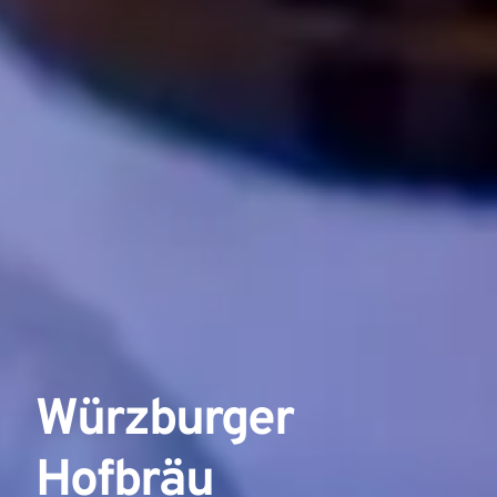
Würzburger
Hofbräu